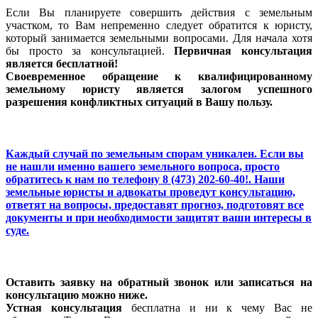
Если Вы планируете совершить действия с земельным
участком, то Вам непременно следует обратится к юристу,
который занимается земельными вопросами. Для начала хотя
бы просто за консультацией.
Первичная консультация
является бесплатной!
Своевременное обращение к квалифицированному
земельному юристу является залогом успешного
разрешения конфликтных ситуаций в Вашу пользу.
Каждый случай по земельным спорам уникален. Если вы
не нашли именно вашего земельного вопроса, просто
обратитесь к нам
по телефону 8 (473) 202-60-40!
. Наши
земельные юристы и адвокаты проведут консультацию,
ответят на вопросы, предоставят прогноз, подготовят все
документы и при необходимости защитят ваши интересы в
суде.
Оставить заявку на обратный звонок или записаться на
консультацию можно ниже.
Устная консультация
бесплатна и ни к чему Вас не